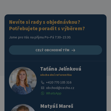
Nevíte si rady s objednávkou?
Potřebujete poradit s výběrem?
Jsme pro Vás na příjmu Po–Pá 7:30–15:30.
CELÝ OBCHODNÍ TÝM
Taťána Jelínková
obchodní referentka
+420 770 105 316
obchod@cecho.cz
WhatsApp
Matyáš Mareš