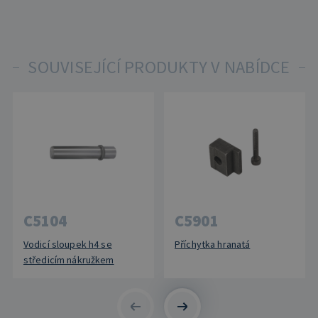
SOUVISEJÍCÍ PRODUKTY V NABÍDCE
C5104
C5901
Vodicí sloupek h4 se
Příchytka hranatá
středicím nákružkem