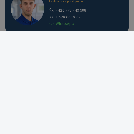
technická podpora
+420 778 440 688
TP@cecho.cz
WhatsApp
CECHO - BOHUMIL CEMPÍREK s.r.o.