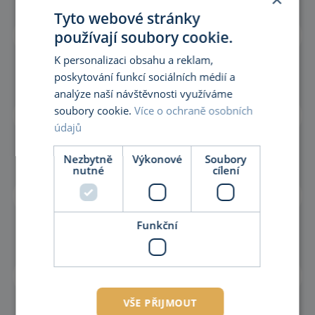
Tyto webové stránky
přihlaste se pro zobrazení cen
používají soubory cookie.
C5200/50x97
K personalizaci obsahu a reklam,
přihlaste se pro zobrazení cen
C5200/50x127
poskytování funkcí sociálních médií a
analýze naší návštěvnosti využíváme
soubory cookie.
Více o ochraně osobních
přihlaste se pro zobrazení cen
C5200/63x80
údajů
přihlaste se pro zobrazení cen
C5200/63x116
Nezbytně
Výkonové
Soubory
nutné
cílení
přihlaste se pro zobrazení cen
C5200/63x150
Funkční
přihlaste se pro zobrazení cen
C5200/80x80
přihlaste se pro zobrazení cen
C5200/80x120
VŠE PŘIJMOUT
přihlaste se pro zobrazení cen