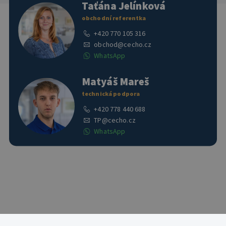
Taťána Jelínková
obchodní referentka
+420 770 105 316
obchod@cecho.cz
WhatsApp
Matyáš Mareš
technická podpora
+420 778 440 688
TP@cecho.cz
WhatsApp