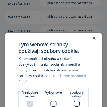
přihlaste se pro zobrazení cen
C4238/13-G14
přihlaste se pro zobrazení cen
C4238/13-G38
přihlaste se pro zobrazení cen
C4238/16-G12
×
Tyto webové stránky
přihlaste se pro zobrazení cen
C4238/16-G34
používají soubory cookie.
přihlaste se pro zobrazení cen
C4238/16-G38
K personalizaci obsahu a reklam,
poskytování funkcí sociálních médií a
analýze naší návštěvnosti využíváme
přihlaste se pro zobrazení cen
C4238/19-G34
soubory cookie.
Více o ochraně osobních
údajů
Nezbytně
Výkonové
Soubory
nutné
cílení