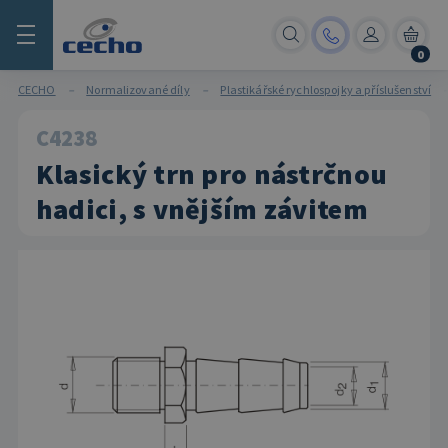
0
CECHO
–
Normalizované díly
–
Plastikářské rychlospojky a příslušenství
Vrtané desky
Nevrtané desky
C4
C1
C2
C3
C5
Plastikářské rychlospojky a
Kluzné jednotky
Negativní kontury
Vyhazovací systémy
Sledovatelnost
Vakuový systém
Příslušenství
Hydraulické válce
Normalizované díly pro formy
Obecné nástrojové díly
Datumovky a značky
Normalizované díly pro střihy
C4238
příslušenství
zobrazit všechny produkty
zobrazit všechny produkty
Klasický trn pro nástrčnou
zobrazit všechny produkty
zobrazit všechny produkty
zobrazit všechny produkty
zobrazit všechny produkty
zobrazit všechny produkty
zobrazit všechny produkty
zobrazit všechny produkty
zobrazit všechny produkty
zobrazit všechny produkty
zobrazit všechny produkty
zobrazit všechny produkty
zobrazit všechny produkty
Kompatibilní se standardem Hasco
Kompatibilní se standardem Hasco
hadici, s vnějším závitem
Kompatibilní se standardem Meusburger
Kompatibilní se standardem Meusburger
C10
C20
C3000
C40
C50
Tahač šíbru
Systémy Double Rack
Dvojčinné systémy
Standardní datumovky
Vakuové jednotky
Vzduchové ventily
Blokový válec - typ A
Vyhazovače
Spojovací materiál
Datumovka standardní
Spojovací systém EU
Střižníky a střižná pouzdra
Mini posuvné jednotky
Flexibilní jádra
Dvojčinné vnější systémy
Vícenásobné datumovky
Ventily a pístky
Komponenty chlazení
Blokový válec chlazený - typ B
C11
C21
C3001
C41
C51
Vodicí sloupky a kolíky
Transportní prvky
Datumovka standardní, pro montáž z dělicí roviny
Spojovací systém USA
Vodicí sloupky a pouzdra
Sestava seřiditelných klínů
Vertikální řešení
Držáky
Vložky a symboly
Vyhazovače a pouzdra
Identifikační štítky
Válec pro velké zdvihy - typ E
C12
C23
C3010
C42
C59
Posuvné prvky
Úhlové řešení
Omezovače
Počítadla cyklů
Těsnicí komponenty
Držáky kabelů a hadic
Vestavný válec - typ F
Vodicí pouzdra
Izolační desky
Datumovka krátká
Příslušenství, ostatní
Další komponenty pro střihy
Zámky jádra
Akcelerátory vyhazovačů
Příslušenství
Senzory
C13
C27
C3011
C43