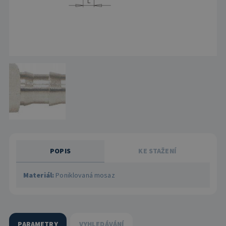
Posuvné prvky
Pružiny
Datumovka krátká, s montážním závitem
Ostatní systémy pro vodu
Držáky
Příslušenství k vyhazování
Příslušenství
C14
C3012
C44
Středění
Datumovka krátká, pro montáž z dělicí roviny
Systémy pneumatické
C15
C3020
C45
Ostatní díly vedení a odformování
Datumovka s fixní výškou
Systémy hydraulické
C16
C3021
C46
Vtoky
Datumovka s fixní výškou, pro montáž z dělicí roviny
Multispojky
C190
C3030
C47
Počítadla cyklů
Datumovka s okroužky
Rozvaděče a regulátory
C3031
POPIS
KE STAŽENÍ
Datumovka s okroužky, pro montáž z dělicí roviny
Materiál:
Poniklovaná mosaz
C3040
Datumovka ve vyhazovači
C305_(1)
Datumovka pro velké formy, s vystouplým popisem
PARAMETRY
VYHLEDÁVÁNÍ