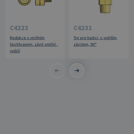
C4223
C4231
Redukce s vnitřním
Trn pro hadici, s vnějším
šestihranem, závit vnitřní -
závitem, 90°
vnější